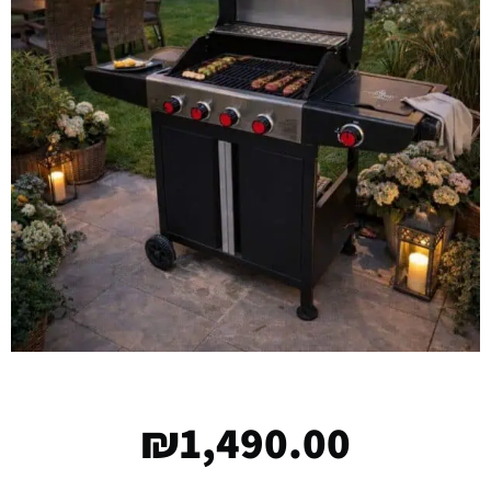
₪
1,490.00