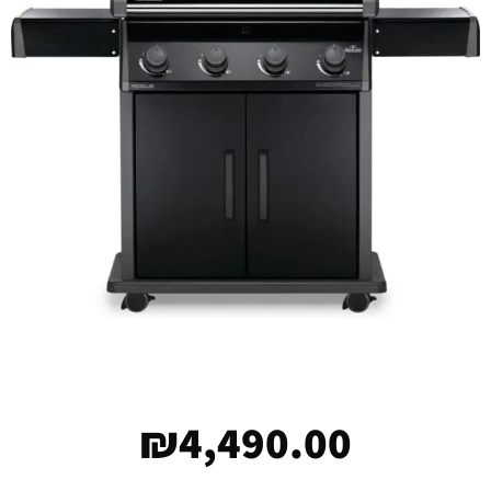
₪
4,490.00