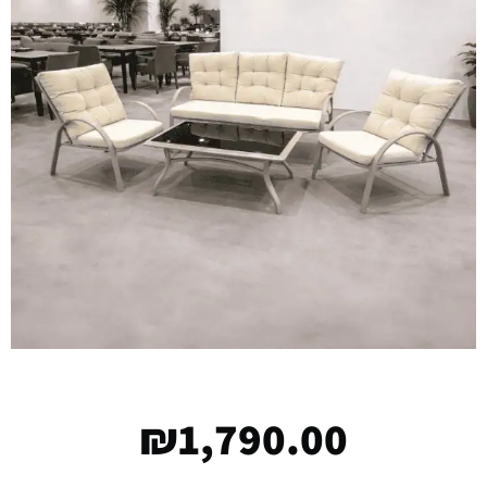
₪
1,790.00